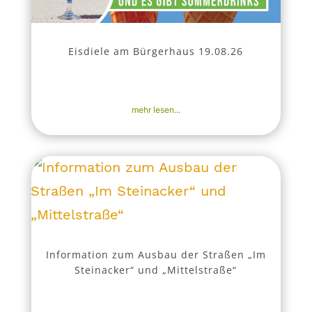
Eisdiele am Bürgerhaus 19.08.26
6. Aug. 2026
|
Aktuell
,
Nachrichten
,
Veranstaltungen
mehr lesen...
Information zum Ausbau der Straßen „Im
Steinacker“ und „Mittelstraße“
6. Aug. 2026
|
Aktuell
,
Bekanntmachungen
,
Nachrichten