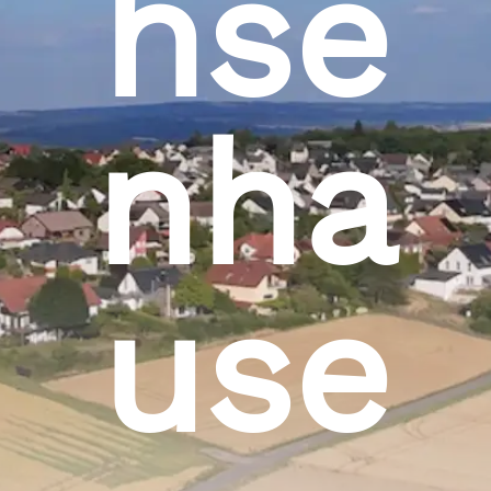
hse
nha
use