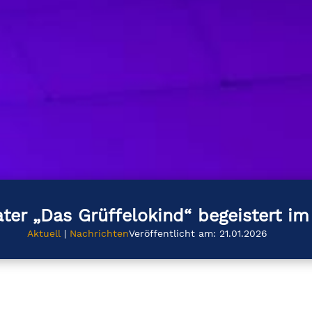
ter „Das Grüffelokind“ begeistert im
Aktuell
|
Nachrichten
Veröffentlicht am: 21.01.2026