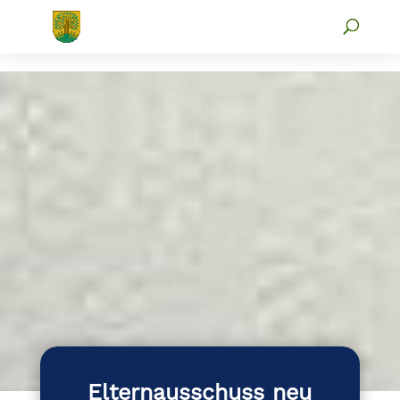
Elternausschuss neu