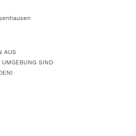
hsenhausen
N AUS
 UMGEBUNG SIND
DEN!