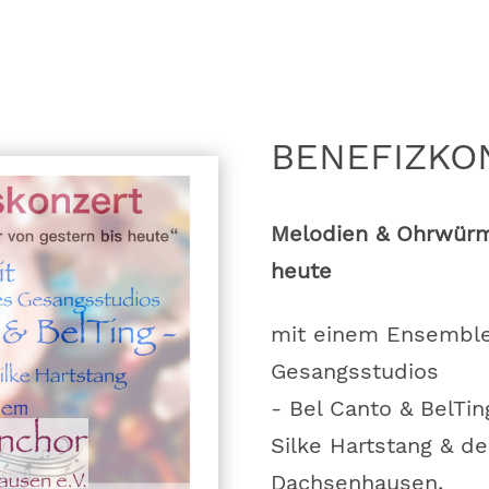
BENEFIZKO
Melodien & Ohrwürm
heute
mit einem Ensembl
Gesangsstudios
- Bel Canto & BelTi
Silke Hartstang & d
Dachsenhausen.