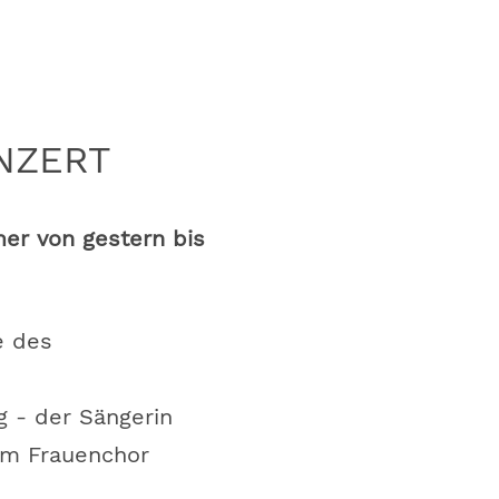
NZERT
er von gestern bis
e des
ng -
der Sängerin
em Frauenchor