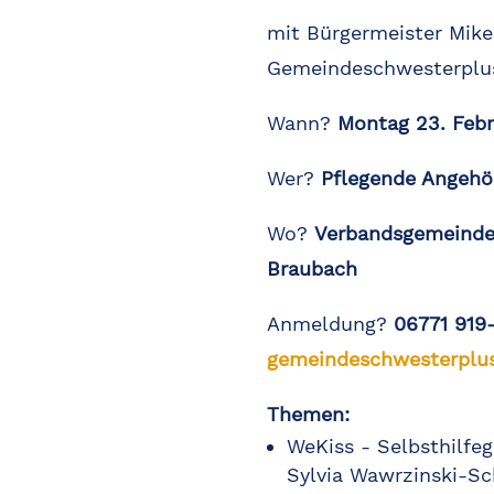
mit Bürgermeister Mik
Gemeindeschwesterplu
Wann?
Montag 23. Febr
Wer?
Pflegende Angehör
Wo?
Verbandsgemeindeve
Braubach
Anmeldung?
06771 919
gemeindeschwesterplus
Themen:
WeKiss - Selbsthilfe
Sylvia Wawrzinski-S