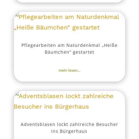
Pflegearbeiten am Naturdenkmal „Heiße
Bäumchen“ gestartet
10. Dez. 2025
|
Aktuell
,
Nachrichten
mehr lesen...
Adventsblasen lockt zahlreiche Besucher
ins Bürgerhaus
8. Dez. 2025
|
Aktuell
,
Nachrichten