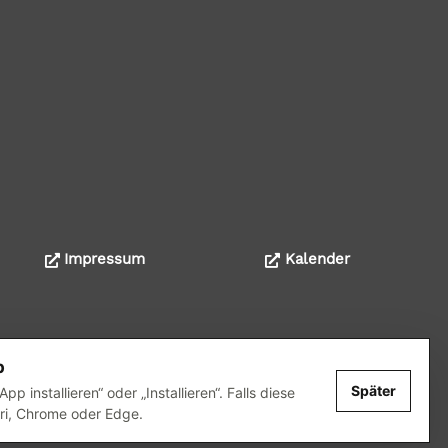
Impressum
Kalender
ealisation: wedoyu.de
p
Später
installieren“ oder „Installieren“. Falls diese
fari, Chrome oder Edge.